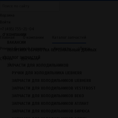
Корзина
Войти
ГЛАВНАЯ
+7 (495) 755-21-04
+
О КОМПАНИИ
Главная
О компании
Каталог запчастей
ВАКАНСИИ
Ремонт бытовой техники
Контакты
Поиск
ПОЛИТИКА ОБРАБОТКА ПЕРСОНАЛЬНЫЙ ДАННЫХ
Главная
/
Каталог запчастей
/
Запчасти для холодильников
+
/
Датчики для холодильников
КАТАЛОГ ЗАПЧАСТЕЙ
Статьи
Доставка
+
Запчасти для холодильников
ЗАПЧАСТИ ДЛЯ ХОЛОДИЛЬНИКОВ
Ручки для холодильника Liebherr
РУЧКИ ДЛЯ ХОЛОДИЛЬНИКА LIEBHERR
Запчасти для холодильников Liebherr
ЗАПЧАСТИ ДЛЯ ХОЛОДИЛЬНИКОВ LIEBHERR
Запчасти для холодильников VestFrost
ЗАПЧАСТИ ДЛЯ ХОЛОДИЛЬНИКОВ VESTFROST
Запчасти для холодильников BEKO
ЗАПЧАСТИ ДЛЯ ХОЛОДИЛЬНИКОВ BEKO
Запчасти для холодильников Атлант
ЗАПЧАСТИ ДЛЯ ХОЛОДИЛЬНИКОВ АТЛАНТ
Запчасти для холодильников Бирюса
ЗАПЧАСТИ ДЛЯ ХОЛОДИЛЬНИКОВ БИРЮСА
Запчасти для холодильников Stinol, Indesit, Ariston