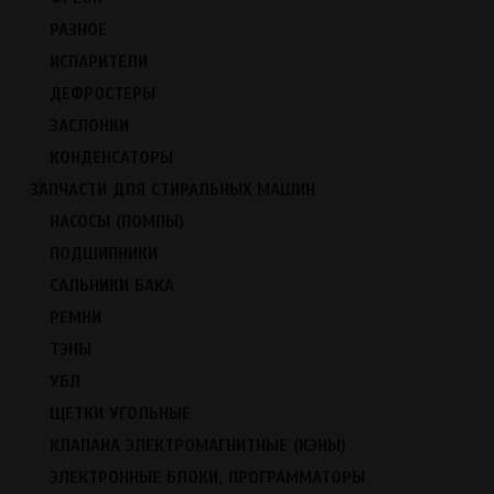
В его состав входит предохранитель
Количество контактов: 3
РАЗНОЕ
ИСПАРИТЕЛИ
Подходит для холодильников: Sharp, Toshiba, Daewoo
Есть в наличии
ДЕФРОСТЕРЫ
450
ЗАСЛОНКИ
КОНДЕНСАТОРЫ
В корзину
+
ЗАПЧАСТИ ДЛЯ СТИРАЛЬНЫХ МАШИН
←
Вернуться в каталог
Комментарии
НАСОСЫ (ПОМПЫ)
ПОДШИПНИКИ
Написать комментарий
САЛЬНИКИ БАКА
РЕМНИ
1
14 августа 2025 в 16:16
1
ТЭНЫ
Написать комментарий
УБЛ
ЩЕТКИ УГОЛЬНЫЕ
Ваше имя
*
КЛАПАНА ЭЛЕКТРОМАГНИТНЫЕ (КЭНЫ)
ЭЛЕКТРОННЫЕ БЛОКИ, ПРОГРАММАТОРЫ
Комментарий
*