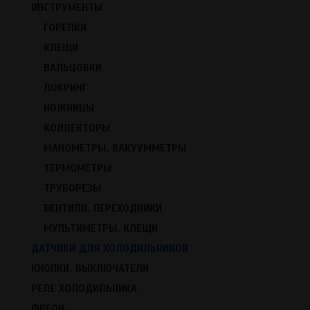
+
ИНСТРУМЕНТЫ
ГОРЕЛКИ
КЛЕЩИ
ВАЛЬЦОВКИ
ЛОКРИНГ
НОЖНИЦЫ
КОЛЛЕКТОРЫ
МАНОМЕТРЫ, ВАКУУММЕТРЫ
ТЕРМОМЕТРЫ
ТРУБОРЕЗЫ
ВЕНТИЛИ, ПЕРЕХОДНИКИ
Id: 2034
Дефростер KSD-2003 С ТПП
МУЛЬТИМЕТРЫ, КЛЕЩИ
ДАТЧИКИ ДЛЯ ХОЛОДИЛЬНИКОВ
Дефростер KSD-2003 c ТПП (12/-5℃; +72℃) 3х концов.
КНОПКИ, ВЫКЛЮЧАТЕЛИ
Температура срабатывания датчика составляет: 12/-5℃
РЕЛЕ ХОЛОДИЛЬНИКА
Максимальная температура: +72℃
Рабочий диапазон температы: -20℃ до +150℃
ФРЕОН