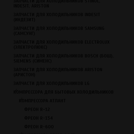
Запчасти для холодильников Indesit (Индезит)
ЗАПЧАСТИ ДЛЯ ХОЛОДИЛЬНИКОВ STINOL,
INDESIT, ARISTON
Запчасти для холодильников Samsung (Самсунг)
ЗАПЧАСТИ ДЛЯ ХОЛОДИЛЬНИКОВ INDESIT
Запчасти для холодильников Electrolux (Электролюкс)
(ИНДЕЗИТ)
Запчасти для холодильников Bosch (Бош), Siemens
ЗАПЧАСТИ ДЛЯ ХОЛОДИЛЬНИКОВ SAMSUNG
(Сименс)
(САМСУНГ)
Запчасти для холодильников Ariston (Аристон)
ЗАПЧАСТИ ДЛЯ ХОЛОДИЛЬНИКОВ ELECTROLUX
Запчасти для холодильников LG
(ЭЛЕКТРОЛЮКС)
Компрессора для бытовых холодильников
ЗАПЧАСТИ ДЛЯ ХОЛОДИЛЬНИКОВ BOSCH (БОШ),
Течеискатели фреона
SIEMENS (СИМЕНС)
Припой Harris 0%, 2%, 5%
ЗАПЧАСТИ ДЛЯ ХОЛОДИЛЬНИКОВ ARISTON
(АРИСТОН)
Резина уплотнительная для холодильников (резиновая
прокладка для двери)
ЗАПЧАСТИ ДЛЯ ХОЛОДИЛЬНИКОВ LG
+
Терморегуляторы для холодильников
КОМПРЕССОРА ДЛЯ БЫТОВЫХ ХОЛОДИЛЬНИКОВ
Расходные материалы для холодильников
+
КОМПРЕССОРА АТЛАНТ
Вентиляторы
ФРЕОН R-12
Микродвигатели ELCO/YZF
ФРЕОН R-134
Фильтры
ФРЕОН R-600
Таймеры
+