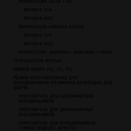
КОМПРЕССОРА SECOP / АСС
Нагреватели (Тэны)
Вакуумные насосы
ФРЕОН R-134
Инструменты
ФРЕОН R-600
+
Датчики для холодильников
КОМПРЕССОРА EMBRACO ASPERA
Кнопки, выключатели
ФРЕОН R-134
Реле холодильника
ФРЕОН R-600
Фреон
КОМПРЕССОРА JIAXIPERA / WANSHENG / MIDEA
Разное
ТЕЧЕИСКАТЕЛИ ФРЕОНА
Испарители
ПРИПОЙ HARRIS 0%, 2%, 5%
Дефростеры
+
Заслонки
РЕЗИНА УПЛОТНИТЕЛЬНАЯ ДЛЯ
ХОЛОДИЛЬНИКОВ (РЕЗИНОВАЯ ПРОКЛАДКА ДЛЯ
Конденсаторы
ДВЕРИ)
Запчасти для стиральных машин
УПЛОТНИТЕЛЬ ДЛЯ ОДНОКАМЕРНЫХ
Запчасти для кулеров
ХОЛОДИЛЬНИКОВ
Запчасти для бытовой техники
УПЛОТНИТЕЛЬ ДЛЯ ДВУХКАМЕРНЫХ
ХОЛОДИЛЬНИКОВ
Запчасти для кондиционеров
УПЛОТНИТЕЛЬ ДЛЯ ХОЛОДИЛЬНИКОВ
СТИНОЛ, ИНДЕЗИТ, АРИСТОН
Не нашли нужную запчасть?