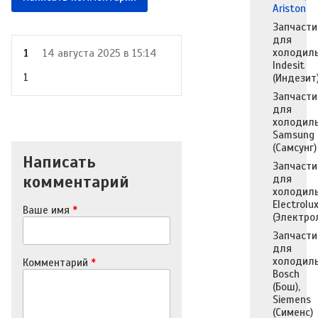
Ariston
Запчасти
для
холодил
1
14 августа 2025 в 15:14
Indesit
1
(Индезит
Запчасти
для
холодил
Samsung
(Самсунг)
Написать
Запчасти
комментарий
для
холодил
Electrolu
Ваше имя
*
(Электро
Запчасти
для
холодил
Комментарий
*
Bosch
(Бош),
Siemens
(Сименс)