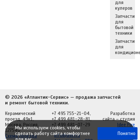
для
кулеров
Запчасти
для
бытовой
техники
Запчасти
для
кондицион
© 2026 «Атлантик-Сервис» — продажа запчастей
и ремонт бытовой техники.
Керамический
+7 495 755-21-04
,
Разработка
проезд, 49к1,
+7 499 481-28-81
,
сайта
– студия
Москва, Россия,
+7 499 481-07-29
Idee Fixe
Мы используем cookies, чтобы
127540
Понятно
сделать работу сайта комфортнее
info@aser.ru
Схема проезда
для вас.