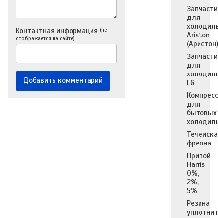
Запчасти
для
холодил
Контактная информация
(не
Ariston
отображается на сайте)
(Аристон)
Запчасти
для
холодил
LG
Компресс
для
бытовых
холодил
Течеиска
фреона
Припой
Harris
0%,
2%,
5%
Резина
уплотни