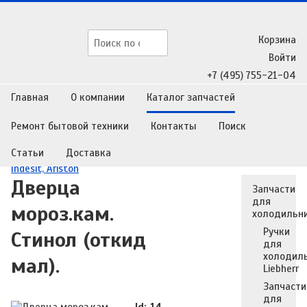
Корзина
Войти
+7 (495) 755-21-04
Главная
О компании
Каталог запчастей
Ремонт бытовой техники
Контакты
Поиск
Главная
/
Каталог запчастей
/
Запчасти для
Статьи
Доставка
холодильников
/
Запчасти для холодильников Stinol,
Indesit, Ariston
Дверца
Запчасти
для
мороз.кам.
холодильн
Ручки
Стинол (откид
для
холодил
мал).
Liebherr
Запчасти
для