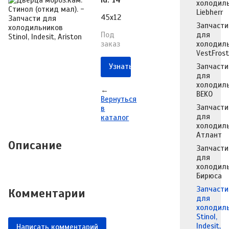
Id: 14
холодил
Liebherr
45х12
Запчасти
Под
для
заказ
холодил
VestFrost
Запчасти
Узнать о поступлении
для
холодил
←
BEKO
Вернуться
Запчасти
в
для
каталог
холодил
Атлант
Описание
Запчасти
для
холодил
Бирюса
Запчасти
Комментарии
для
холодил
Stinol,
Indesit,
Написать комментарий