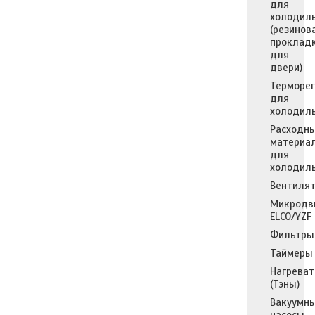
для
холодил
(резинов
проклад
для
двери)
Терморе
для
холодил
Расходн
материа
для
холодил
Вентиля
Микродв
ELCO/YZF
Фильтры
Таймеры
Нагреват
(Тэны)
Вакуумн