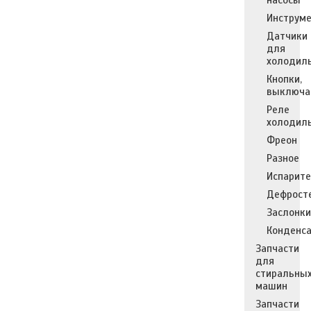
насосы
Инструм
Датчики
для
холодил
Кнопки,
выключа
Реле
холодил
Фреон
Разное
Испарит
Дефрост
Заслонки
Конденс
Запчасти
для
стиральны
машин
Запчасти