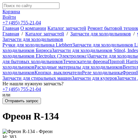
Корзина
Войти
+7 (495) 755-21-04
Главная
О компании
Каталог запчастей
Ремонт бытовой техни
Главная
/
Каталог запчастей
/
Запчасти для холодильников
/
Запчасти для холодильников
Ручки для холодильника Liebherr
Запчасти для холодильников Li
холодильников Бирюса
Запчасти для холодильников Stinol, Indesi
холодильников Electrolux (Электролюкс)
Запчасти для холодиль
для бытовых холодильников
Течеискатели фреона
Припой Harri
холодильников
Расходные материалы для холодильников
Венти
холодильников
Кнопки, выключатели
Реле холодильника
Фреон
Запчасти для стиральных машин
Запчасти для кулеров
Запчасти
Не нашли нужную запчасть?
+7 (495) 755-21-04
или
Отправить запрос
Фреон R-134
Id: 383