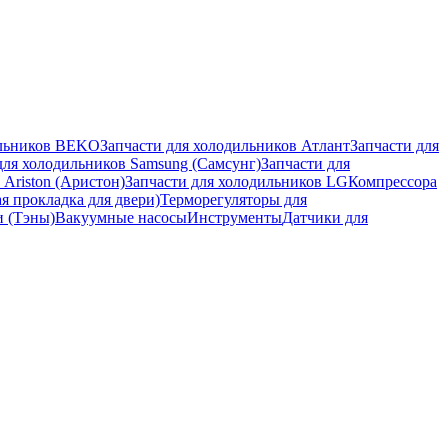
ильников BEKO
Запчасти для холодильников Атлант
Запчасти для
для холодильников Samsung (Самсунг)
Запчасти для
 Ariston (Аристон)
Запчасти для холодильников LG
Компрессора
я прокладка для двери)
Терморегуляторы для
и (Тэны)
Вакуумные насосы
Инструменты
Датчики для