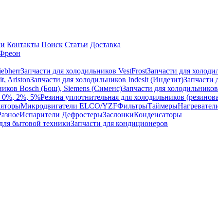
ки
Контакты
Поиск
Статьи
Доставка
Фреон
ebherr
Запчасти для холодильников VestFrost
Запчасти для холод
t, Ariston
Запчасти для холодильников Indesit (Индезит)
Запчасти 
ников Bosch (Бош), Siemens (Сименс)
Запчасти для холодильников
s 0%, 2%, 5%
Резина уплотнительная для холодильников (резинова
ляторы
Микродвигатели ELCO/YZF
Фильтры
Таймеры
Нагревател
Разное
Испарители
Дефростеры
Заслонки
Конденсаторы
 для бытовой техники
Запчасти для кондиционеров