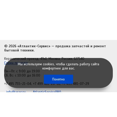
© 2026 «Атлантик-Сервис» — продажа запчастей и ремонт
бытовой техники.
Керамический проезд, 49к1, Москва, Россия, 127540
Схема проезда
Мы используем cookies, чтобы сделать работу сайта
комфортнее для вас.
Пн—Пт: с 9:00 до 19:00
Сб, Вс: с 10:00 до 16:00
Понятно
+7 495 755-21-04
,
+7 499 481-28-81
,
+7 499 481-07-29
info@aser.ru
AtlanticServicePRO
Политика обработки персональных данных
Разработка сайта
– студия
Idee Fixe