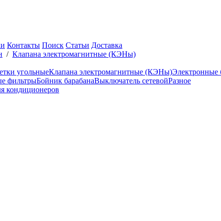
ки
Контакты
Поиск
Статьи
Доставка
н
/
Клапана электромагнитные (КЭНы)
тки угольные
Клапана электромагнитные (КЭНы)
Электронные 
ые фильтры
Бойник барабана
Выключатель сетевой
Разное
ля кондиционеров