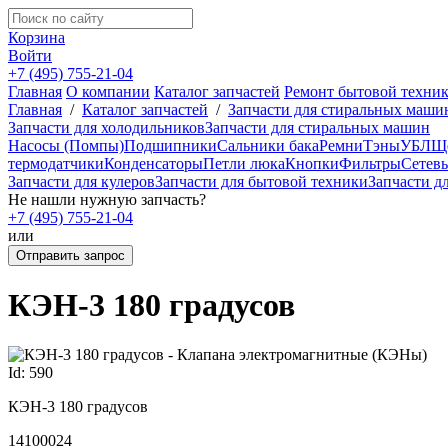
Корзина
Войти
+7 (495) 755-21-04
Главная
О компании
Каталог запчастей
Ремонт бытовой техни
Главная
/
Каталог запчастей
/
Запчасти для стиральных маши
Запчасти для холодильников
Запчасти для стиральных машин
Насосы (Помпы)
Подшипники
Сальники бака
Ремни
Тэны
УБЛ
Ще
термодатчики
Конденсаторы
Петли люка
Кнопки
Фильтры
Сетев
Запчасти для кулеров
Запчасти для бытовой техники
Запчасти д
Не нашли нужную запчасть?
+7 (495) 755-21-04
или
Отправить запрос
КЭН-3 180 градусов
Id: 590
КЭН-3 180 градусов
14100024