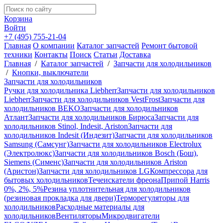
Корзина
Войти
+7 (495) 755-21-04
Главная
О компании
Каталог запчастей
Ремонт бытовой
техники
Контакты
Поиск
Статьи
Доставка
Главная
/
Каталог запчастей
/
Запчасти для холодильников
/
Кнопки, выключатели
Запчасти для холодильников
Ручки для холодильника Liebherr
Запчасти для холодильников
Liebherr
Запчасти для холодильников VestFrost
Запчасти для
холодильников BEKO
Запчасти для холодильников
Атлант
Запчасти для холодильников Бирюса
Запчасти для
холодильников Stinol, Indesit, Ariston
Запчасти для
холодильников Indesit (Индезит)
Запчасти для холодильников
Samsung (Самсунг)
Запчасти для холодильников Electrolux
(Электролюкс)
Запчасти для холодильников Bosch (Бош),
Siemens (Сименс)
Запчасти для холодильников Ariston
(Аристон)
Запчасти для холодильников LG
Компрессора для
бытовых холодильников
Течеискатели фреона
Припой Harris
0%, 2%, 5%
Резина уплотнительная для холодильников
(резиновая прокладка для двери)
Терморегуляторы для
холодильников
Расходные материалы для
холодильников
Вентиляторы
Микродвигатели