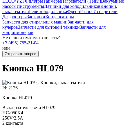
ELCO/YZF
Фильтры
Таймеры
Нагреватели (Тэны)
Вакуумные
насосы
Инструменты
Датчики для холодильников
Кнопки,
выключатели
Реле холодильника
Фреон
Разное
Испарители
Дефростеры
Заслонки
Конденсаторы
Запчасти для стиральных машин
Запчасти для
кулеров
Запчасти для бытовой техники
Запчасти для
кондиционеров
Не нашли нужную запчасть?
+7 (495) 755-21-04
или
Отправить запрос
Кнопка HL079
Id: 2126
Кнопка HL079
Выключатель света HL079
HC-050K4
250V/2.5A
2 контакта