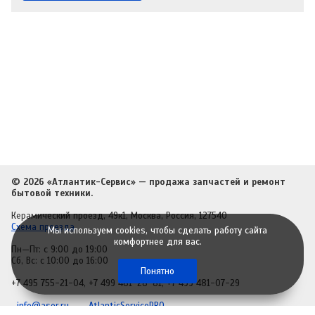
© 2026 «Атлантик-Сервис» — продажа запчастей и ремонт
бытовой техники.
Керамический проезд, 49к1, Москва, Россия, 127540
Схема проезда
Мы используем cookies, чтобы сделать работу сайта
комфортнее для вас.
Пн—Пт: с 9:00 до 19:00
Сб, Вс: с 10:00 до 16:00
Понятно
+7 495 755-21-04
,
+7 499 481-28-81
,
+7 499 481-07-29
info@aser.ru
AtlanticServicePRO