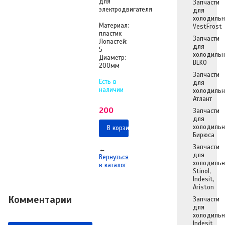
для
Запчасти
электродвигателя
для
холодильн
Материал:
VestFrost
пластик
Запчасти
Лопастей:
для
5
холодильн
Диаметр:
BEKO
200мм
Запчасти
Есть в
для
наличии
холодильн
Атлант
200
Запчасти
для
холодильн
В корзину
Бирюса
Запчасти
←
для
Вернуться
холодильн
в каталог
Stinol,
Indesit,
Ariston
Комментарии
Запчасти
для
холодильн
Indesit