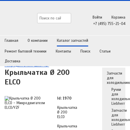
Войти
Корзина
+7 (495) 755-21-04
Главная
О компании
Каталог запчастей
Ремонт бытовой техники
Контакты
Поиск
Статьи
Главная
/
Каталог запчастей
/
Запчасти для холодильников
/
Доставка
Микродвигатели ELCO/YZF
Крыльчатка Ø 200
Запчасти
для
ELCO
холодильник
Ручки
для
Id: 1970
холодильн
Liebherr
Крыльчатка
Запчасти
Ø 200
для
ELCO
холодильн
Liebherr
Крыльчатка