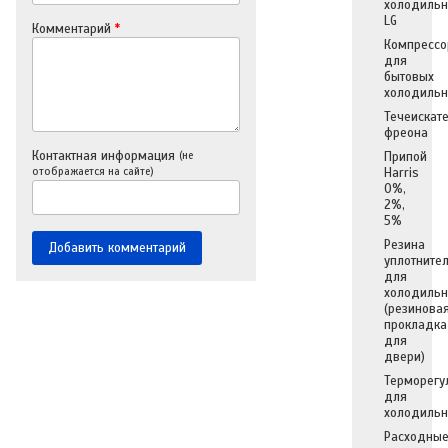
холодильн
LG
Комментарий
*
Компрессо
для
бытовых
холодильн
Течеискат
фреона
Контактная информация
(не
Припой
отображается на сайте)
Harris
0%,
2%,
5%
Резина
уплотните
для
холодильн
(резинова
прокладка
для
двери)
Терморегу
для
холодильн
Расходны