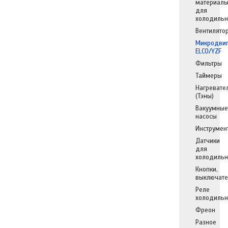
материал
для
холодильн
Вентилято
Микродвиг
ELCO/YZF
Фильтры
Таймеры
Нагревате
(Тэны)
Вакуумные
насосы
Инструмен
Датчики
для
холодильн
Кнопки,
выключате
Реле
холодильн
Фреон
Разное