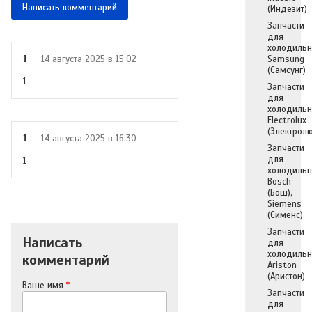
Написать комментарий
(Индезит)
Запчасти
для
холодильн
Samsung
1
14 августа 2025 в 15:02
(Самсунг)
1
Запчасти
для
холодильн
Electrolux
(Электролю
1
14 августа 2025 в 16:30
Запчасти
для
1
холодильн
Bosch
(Бош),
Siemens
(Сименс)
Запчасти
Написать
для
холодильн
комментарий
Ariston
(Аристон)
Ваше имя
*
Запчасти
для