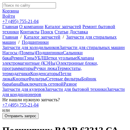
Корзина
Войти
+7 (495) 755-21-04
Главная
О компании
Каталог запчастей
Ремонт бытовой
техники
Контакты
Поиск
Статьи
Доставка
Главная
/
Каталог запчастей
/
Запчасти для стиральных
машин
/
Подшипники
Запчасти для холодильников
Запчасти для стиральных машин
Насосы (Помпы)
Подшипники
Сальники
бака
Ремни
Тэны
УБЛ
Щетки угольные
Клапана
электромагнитные (КЭНы)
Электронные блоки,
программаторы
Ручки люка
Термостаты,
термодатчики
Конденсаторы
Петли
люка
Кнопки
Фильтры
Сетевые фильтры
Бойник
барабана
Выключатель сетевой
Разное
Запчасти для кулеров
Запчасти для бытовой техники
Запчасти
для кондиционеров
Не нашли нужную запчасть?
+7 (495) 755-21-04
или
Отправить запрос