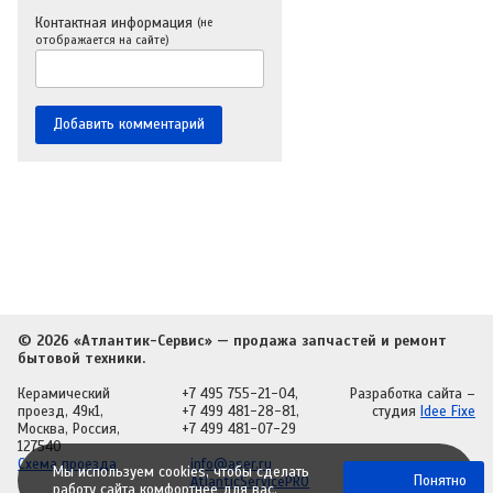
Контактная информация
(не
отображается на сайте)
© 2026 «Атлантик-Сервис» — продажа запчастей и ремонт
бытовой техники.
Керамический
+7 495 755-21-04
,
Разработка сайта
–
проезд, 49к1,
+7 499 481-28-81
,
студия
Idee Fixe
Москва, Россия,
+7 499 481-07-29
127540
Схема проезда
info@aser.ru
Мы используем cookies, чтобы сделать
Понятно
AtlanticServicePRO
работу сайта комфортнее для вас.