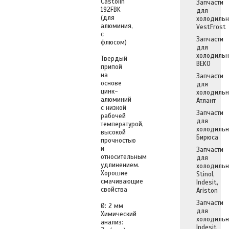
Castolin
Запчасти
192FBK
для
(для
холодильн
алюминия,
VestFrost
с
Запчасти
флюсом)
для
холодильн
Твердый
BEKO
припой
на
Запчасти
основе
для
цинк-
холодильн
алюминий
Атлант
с низкой
Запчасти
рабочей
для
температурой,
холодильн
высокой
Бирюса
прочностью
и
Запчасти
относительным
для
удлинением.
холодильн
Хорошие
Stinol,
смачивающие
Indesit,
свойства
Ariston
Запчасти
Ø: 2 мм
для
Химический
холодильн
анализ:
Indesit