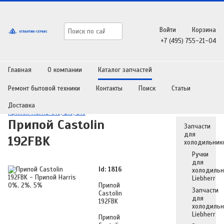
Войти
Корзина
+7 (495) 755-21-04
Главная
О компании
Каталог запчастей
Ремонт бытовой техники
Контакты
Поиск
Статьи
Главная
/
Каталог запчастей
/
Запчасти для холодильников
/
Доставка
Припой Harris 0%, 2%, 5%
Припой Castolin
Запчасти
для
192FBK
холодильник
Ручки
для
Id: 1816
холодильн
Liebherr
Припой
Запчасти
Castolin
для
192FBK
холодильн
Liebherr
Припой