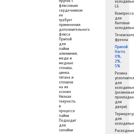
пруток с
холодильн
флюсовым
LG
сердечником
Компрессо
не
для
требует
бытовых
применения
холодильн
дополнительного
флюса
Течеискат
Припой
фреона
для
Припой
пайки
Harris
алюминия,
0%,
меди и
2%,
медные
5%
сплавы,
цинка,
Резина
титана и
уплотните
сплавов
для
на их
холодильн
основе
(резинова
Низкая
прокладка
текучесть
для
в
двери)
процессе
Терморегу
пайки
для
Подходит
холодильн
для
запайки
Расходны