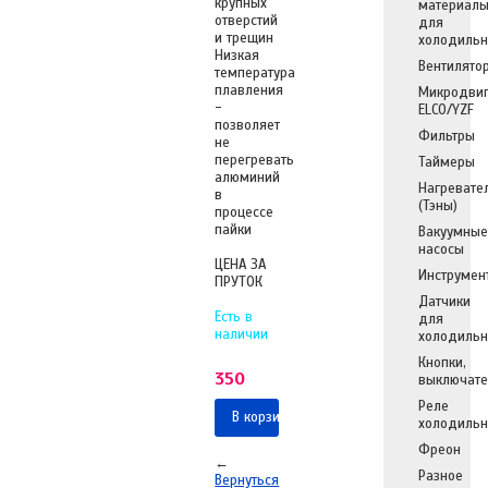
крупных
материал
отверстий
для
и трещин
холодильн
Низкая
Вентилято
температура
плавления
Микродвиг
-
ELCO/YZF
позволяет
Фильтры
не
перегревать
Таймеры
алюминий
Нагревате
в
(Тэны)
процессе
пайки
Вакуумные
насосы
ЦЕНА ЗА
Инструмен
ПРУТОК
Датчики
Есть в
для
наличии
холодильн
Кнопки,
350
выключате
Реле
В корзину
холодильн
Фреон
←
Разное
Вернуться