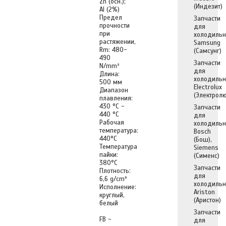
Zn (осн.);
(Индезит)
Al (2%)
Предел
Запчасти
прочности
для
при
холодильн
растяжении,
Samsung
Rm: 480-
(Самсунг)
490
Запчасти
N/mm²
для
Длина:
холодильн
500 мм
Electrolux
Диапазон
(Электролю
плавления:
430 °C -
Запчасти
440 °C
для
Рабочая
холодильн
температура:
Bosch
440°C
(Бош),
Температура
Siemens
пайки:
(Сименс)
380°C
Запчасти
Плотность:
для
6,6 g/cm³
холодильн
Исполнение:
Ariston
круглый,
(Аристон)
белый
Запчасти
FB -
для