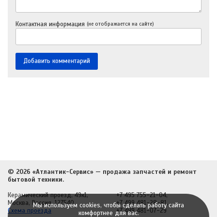
Контактная информация
(не отображается на сайте)
© 2026 «Атлантик-Сервис» — продажа запчастей и ремонт
бытовой техники.
Керамический проезд, 49к1,
+7 495 755-21-04
,
Москва, Россия, 127540
+7 499 481-28-81
,
Мы используем cookies, чтобы сделать работу сайта
Схема проезда
+7 499 481-07-29
комфортнее для вас.