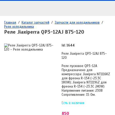
Главная
/
Каталог запчастей
/
Запчасти для холодильников
/
Реле холодильника
Реле Jiaxiperra QP3-12AJ B75-120
Id: 1644
Реле Jiaxiperra QP3-12AJ B75-
120
Реле пусковое QP3-12A
Предназначено для
компрессора: Jiaxipera NT1116KZ
для фреона R-134 (-23.3С
180W); Jiaxipera NT1119GZ для
фреона R-134 (-23.3С 240W)
Напряжение питания: 230В
Сопротивление: 15 Ом.
Есть в наличии
850