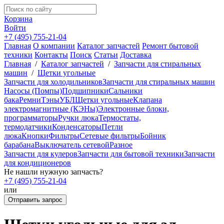
Корзина
Войти
+7 (495) 755-21-04
Главная
О компании
Каталог запчастей
Ремонт бытовой
техники
Контакты
Поиск
Статьи
Доставка
Главная
/
Каталог запчастей
/
Запчасти для стиральных
машин
/
Щетки угольные
Запчасти для холодильников
Запчасти для стиральных машин
Насосы (Помпы)
Подшипники
Сальники
бака
Ремни
Тэны
УБЛ
Щетки угольные
Клапана
электромагнитные (КЭНы)
Электронные блоки,
программаторы
Ручки люка
Термостаты,
термодатчики
Конденсаторы
Петли
люка
Кнопки
Фильтры
Сетевые фильтры
Бойник
барабана
Выключатель сетевой
Разное
Запчасти для кулеров
Запчасти для бытовой техники
Запчасти
для кондиционеров
Не нашли нужную запчасть?
+7 (495) 755-21-04
или
Отправить запрос