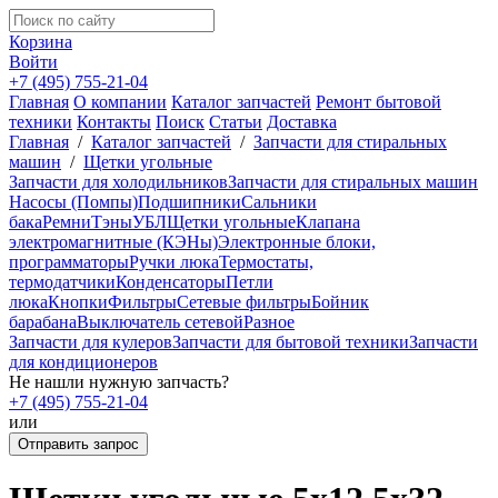
Корзина
Войти
+7 (495) 755-21-04
Главная
О компании
Каталог запчастей
Ремонт бытовой
техники
Контакты
Поиск
Статьи
Доставка
Главная
/
Каталог запчастей
/
Запчасти для стиральных
машин
/
Щетки угольные
Запчасти для холодильников
Запчасти для стиральных машин
Насосы (Помпы)
Подшипники
Сальники
бака
Ремни
Тэны
УБЛ
Щетки угольные
Клапана
электромагнитные (КЭНы)
Электронные блоки,
программаторы
Ручки люка
Термостаты,
термодатчики
Конденсаторы
Петли
люка
Кнопки
Фильтры
Сетевые фильтры
Бойник
барабана
Выключатель сетевой
Разное
Запчасти для кулеров
Запчасти для бытовой техники
Запчасти
для кондиционеров
Не нашли нужную запчасть?
+7 (495) 755-21-04
или
Отправить запрос