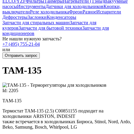
ELCO/YZF
Фильтры
Таймеры
Нагреватели (Тэны)
Вакуумные
насосы
Инструменты
Датчики для холодильников
Кнопки,
выключатели
Реле холодильника
Фреон
Разное
Испарители
Дефростеры
Заслонки
Конденсаторы
Запчасти для стиральных машин
Запчасти для
кулеров
Запчасти для бытовой техники
Запчасти для
кондиционеров
Не нашли нужную запчасть?
+7 (495) 755-21-04
или
Отправить запрос
ТАМ-135
Id: 2205
ТАМ-135
Термостат ТАМ-135 (2.5) C00851155 подходит на
холодильники ARISTON, INDESIT
также встречается в холодильниках Бирюса, Stinol, Nord, Ardo,
Beko, Samsung, Bosch, Whirlpool, LG