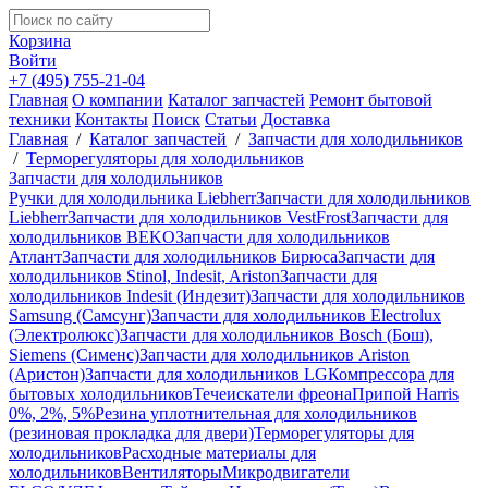
Корзина
Войти
+7 (495) 755-21-04
Главная
О компании
Каталог запчастей
Ремонт бытовой
техники
Контакты
Поиск
Статьи
Доставка
Главная
/
Каталог запчастей
/
Запчасти для холодильников
/
Терморегуляторы для холодильников
Запчасти для холодильников
Ручки для холодильника Liebherr
Запчасти для холодильников
Liebherr
Запчасти для холодильников VestFrost
Запчасти для
холодильников BEKO
Запчасти для холодильников
Атлант
Запчасти для холодильников Бирюса
Запчасти для
холодильников Stinol, Indesit, Ariston
Запчасти для
холодильников Indesit (Индезит)
Запчасти для холодильников
Samsung (Самсунг)
Запчасти для холодильников Electrolux
(Электролюкс)
Запчасти для холодильников Bosch (Бош),
Siemens (Сименс)
Запчасти для холодильников Ariston
(Аристон)
Запчасти для холодильников LG
Компрессора для
бытовых холодильников
Течеискатели фреона
Припой Harris
0%, 2%, 5%
Резина уплотнительная для холодильников
(резиновая прокладка для двери)
Терморегуляторы для
холодильников
Расходные материалы для
холодильников
Вентиляторы
Микродвигатели