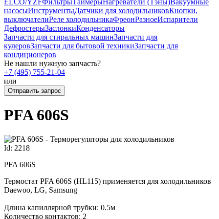
ELCO/YZF
Фильтры
Таймеры
Нагреватели (Тэны)
Вакуумные
насосы
Инструменты
Датчики для холодильников
Кнопки,
выключатели
Реле холодильника
Фреон
Разное
Испарители
Дефростеры
Заслонки
Конденсаторы
Запчасти для стиральных машин
Запчасти для
кулеров
Запчасти для бытовой техники
Запчасти для
кондиционеров
Не нашли нужную запчасть?
+7 (495) 755-21-04
или
Отправить запрос
PFA 606S
Id: 2218
PFA 606S
Термостат PFA 606S (HL115) применяется для холодильников
Daewoo, LG, Samsung
Длина капиллярной трубки: 0.5м
Количество контактов: 2