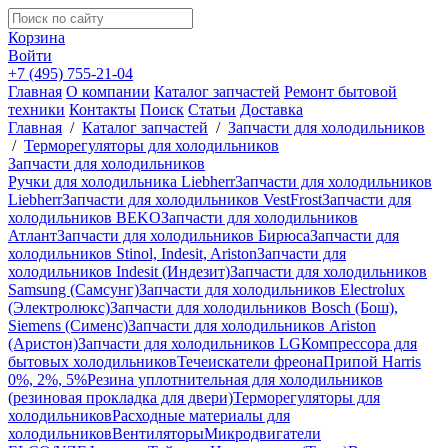
Корзина
Войти
+7 (495) 755-21-04
Главная
О компании
Каталог запчастей
Ремонт бытовой
техники
Контакты
Поиск
Статьи
Доставка
Главная
/
Каталог запчастей
/
Запчасти для холодильников
/
Терморегуляторы для холодильников
Запчасти для холодильников
Ручки для холодильника Liebherr
Запчасти для холодильников
Liebherr
Запчасти для холодильников VestFrost
Запчасти для
холодильников BEKO
Запчасти для холодильников
Атлант
Запчасти для холодильников Бирюса
Запчасти для
холодильников Stinol, Indesit, Ariston
Запчасти для
холодильников Indesit (Индезит)
Запчасти для холодильников
Samsung (Самсунг)
Запчасти для холодильников Electrolux
(Электролюкс)
Запчасти для холодильников Bosch (Бош),
Siemens (Сименс)
Запчасти для холодильников Ariston
(Аристон)
Запчасти для холодильников LG
Компрессора для
бытовых холодильников
Течеискатели фреона
Припой Harris
0%, 2%, 5%
Резина уплотнительная для холодильников
(резиновая прокладка для двери)
Терморегуляторы для
холодильников
Расходные материалы для
холодильников
Вентиляторы
Микродвигатели