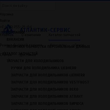
Корзина
Войти
ГЛАВНАЯ
+7 (495) 755-21-04
+
О КОМПАНИИ
Главная
О компании
Каталог запчастей
ВАКАНСИИ
Ремонт бытовой техники
Контакты
Поиск
ПОЛИТИКА ОБРАБОТКА ПЕРСОНАЛЬНЫЙ ДАННЫХ
Главная
/
Каталог запчастей
/
Запчасти для холодильников
+
/
Резина уплотнительная для холодильников (резиновая
КАТАЛОГ ЗАПЧАСТЕЙ
Статьи
Доставка
прокладка для двери)
/
Уплотнитель для однокамерных
+
холодильников
ЗАПЧАСТИ ДЛЯ ХОЛОДИЛЬНИКОВ
РУЧКИ ДЛЯ ХОЛОДИЛЬНИКА LIEBHERR
Запчасти для холодильников
Ручки для холодильника Liebherr
ЗАПЧАСТИ ДЛЯ ХОЛОДИЛЬНИКОВ LIEBHERR
Запчасти для холодильников Liebherr
ЗАПЧАСТИ ДЛЯ ХОЛОДИЛЬНИКОВ VESTFROST
Запчасти для холодильников VestFrost
ЗАПЧАСТИ ДЛЯ ХОЛОДИЛЬНИКОВ BEKO
Запчасти для холодильников BEKO
ЗАПЧАСТИ ДЛЯ ХОЛОДИЛЬНИКОВ АТЛАНТ
Запчасти для холодильников Атлант
ЗАПЧАСТИ ДЛЯ ХОЛОДИЛЬНИКОВ БИРЮСА
Запчасти для холодильников Бирюса