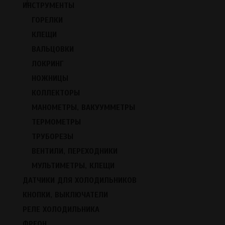
+
ИНСТРУМЕНТЫ
Есть в наличии
900
ГОРЕЛКИ
КЛЕЩИ
В корзину
ВАЛЬЦОВКИ
←
Вернуться в каталог
ЛОКРИНГ
Описание
НОЖНИЦЫ
КОЛЛЕКТОРЫ
Комментарии
МАНОМЕТРЫ, ВАКУУММЕТРЫ
ТЕРМОМЕТРЫ
Написать комментарий
ТРУБОРЕЗЫ
ВЕНТИЛИ, ПЕРЕХОДНИКИ
Иван
14 июля 2017 в 13:02
У Свияги 404 размер резины 56 х 114
МУЛЬТИМЕТРЫ, КЛЕЩИ
Написать комментарий
ДАТЧИКИ ДЛЯ ХОЛОДИЛЬНИКОВ
КНОПКИ, ВЫКЛЮЧАТЕЛИ
Ваше имя
*
РЕЛЕ ХОЛОДИЛЬНИКА
ФРЕОН
Комментарий
*