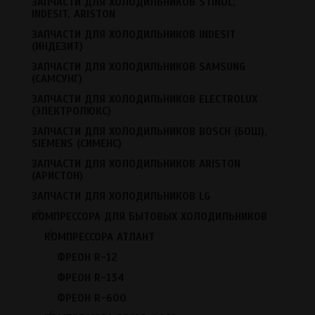
ЗАПЧАСТИ ДЛЯ ХОЛОДИЛЬНИКОВ STINOL,
Запчасти для холодильников Stinol, Indesit, Ariston
INDESIT, ARISTON
Запчасти для холодильников Indesit (Индезит)
ЗАПЧАСТИ ДЛЯ ХОЛОДИЛЬНИКОВ INDESIT
Запчасти для холодильников Samsung (Самсунг)
(ИНДЕЗИТ)
Запчасти для холодильников Electrolux (Электролюкс)
ЗАПЧАСТИ ДЛЯ ХОЛОДИЛЬНИКОВ SAMSUNG
(САМСУНГ)
Запчасти для холодильников Bosch (Бош), Siemens
(Сименс)
ЗАПЧАСТИ ДЛЯ ХОЛОДИЛЬНИКОВ ELECTROLUX
(ЭЛЕКТРОЛЮКС)
Запчасти для холодильников Ariston (Аристон)
Запчасти для холодильников LG
ЗАПЧАСТИ ДЛЯ ХОЛОДИЛЬНИКОВ BOSCH (БОШ),
SIEMENS (СИМЕНС)
Компрессора для бытовых холодильников
ЗАПЧАСТИ ДЛЯ ХОЛОДИЛЬНИКОВ ARISTON
Течеискатели фреона
(АРИСТОН)
Припой Harris 0%, 2%, 5%
ЗАПЧАСТИ ДЛЯ ХОЛОДИЛЬНИКОВ LG
Резина уплотнительная для холодильников (резиновая
+
прокладка для двери)
КОМПРЕССОРА ДЛЯ БЫТОВЫХ ХОЛОДИЛЬНИКОВ
+
Уплотнитель для однокамерных холодильников
КОМПРЕССОРА АТЛАНТ
Уплотнитель для двухкамерных холодильников
ФРЕОН R-12
Уплотнитель для холодильников Стинол, Индезит,
ФРЕОН R-134
Аристон
ФРЕОН R-600
Уплотнитель для холодильников Минск (Атлант)
+