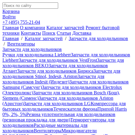
Корзина
Войти
+7 (495) 755-21-04
Главная
О компании
Каталог запчастей
Ремонт бытовой
техники
Контакты
Поиск
Статьи
Доставка
Главная
/
Каталог запчастей
/
Запчасти для холодильников
/
Вентиляторы
Запчасти для холодильников
Ручки для холодильника Liebherr
Запчасти для холодильников
Liebherr
Запчасти для холодильников VestFrost
Запчасти для
холодильников BEKO
Запчасти для холодильников
Атлант
Запчасти для холодильников Бирюса
Запчасти для
холодильников Stinol, Indesit, Ariston
Запчасти для
холодильников Indesit (Индезит)
Запчасти для холодильников
Samsung (Самсунг)
Запчасти для холодильников Electrolux
(Электролюкс)
Запчасти для холодильников Bosch (Бош),
Siemens (Сименс)
Запчасти для холодильников Ariston
(Аристон)
Запчасти для холодильников LG
Компрессора для
бытовых холодильников
Течеискатели фреона
Припой Harris
0%, 2%, 5%
Резина уплотнительная для холодильников
(резиновая прокладка для двери)
Терморегуляторы для
холодильников
Расходные материалы для
холодильников
Вентиляторы
Микродвигатели