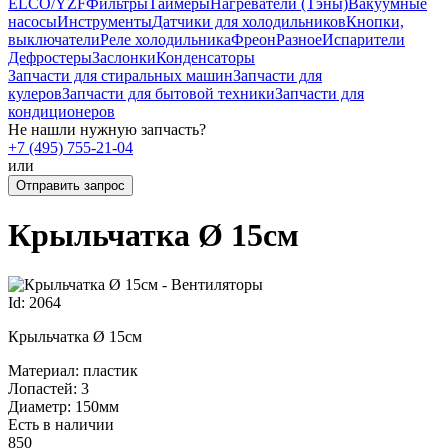
ELCO/YZF
Фильтры
Таймеры
Нагреватели (Тэны)
Вакуумные
насосы
Инструменты
Датчики для холодильников
Кнопки,
выключатели
Реле холодильника
Фреон
Разное
Испарители
Дефростеры
Заслонки
Конденсаторы
Запчасти для стиральных машин
Запчасти для
кулеров
Запчасти для бытовой техники
Запчасти для
кондиционеров
Не нашли нужную запчасть?
+7 (495) 755-21-04
или
Отправить запрос
Крыльчатка Ø 15см
Id: 2064
Крыльчатка Ø 15см
Материал: пластик
Лопастей: 3
Диаметр: 150мм
Есть в наличии
850