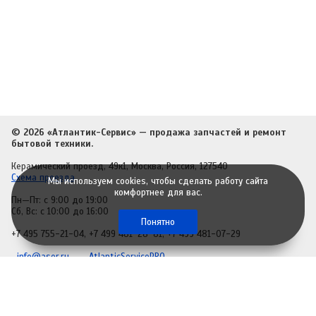
© 2026 «Атлантик-Сервис» — продажа запчастей и ремонт
бытовой техники.
Керамический проезд, 49к1, Москва, Россия, 127540
Схема проезда
Мы используем cookies, чтобы сделать работу сайта
комфортнее для вас.
Пн—Пт: с 9:00 до 19:00
Сб, Вс: с 10:00 до 16:00
Понятно
+7 495 755-21-04
,
+7 499 481-28-81
,
+7 499 481-07-29
info@aser.ru
AtlanticServicePRO
Политика обработки персональных данных
Разработка сайта
– студия
Idee Fixe