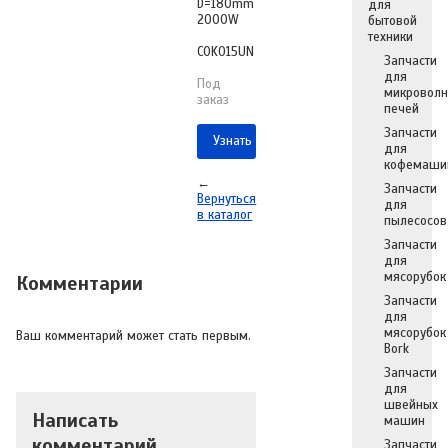
D=180mm
для
2000W
бытовой
техники
СОK015UN
Запчасти
для
Под
микровол
заказ
печей
Запчасти
Узнать о поступлении
для
кофемаши
←
Запчасти
Вернуться
для
в каталог
пылесосов
Запчасти
для
мясорубок
Комментарии
Запчасти
для
мясорубок
Ваш комментарий может стать первым.
Bork
Запчасти
для
швейных
Написать
машин
комментарий
Запчасти