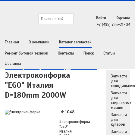
Войти
Корзина
+7 (495) 755-21-04
Главная
О компании
Каталог запчастей
Ремонт бытовой техники
Контакты
Поиск
Статьи
Главная
/
Каталог запчастей
/
Запчасти для бытовой техники
/
Доставка
Запчасти для электрических плит, духовых шкафов
Электроконфорка
Запчасти
для
"EGO" Италия
холодильник
D=180mm 2000W
Запчасти
для
стиральных
машин
Id: 1048
Запчасти
для
Электроконфорка
кулеров
"EGO"
Италия
Запчасти