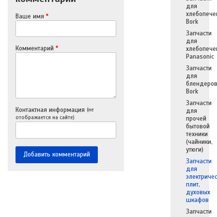
для
хлебопече
Ваше имя
*
Bork
Запчасти
для
Комментарий
*
хлебопече
Panasonic
Запчасти
для
блендеро
Bork
Запчасти
Контактная информация
(не
для
отображается на сайте)
прочей
бытовой
техники
(чайники,
утюги)
Запчасти
для
электриче
плит,
духовых
шкафов
Запчасти