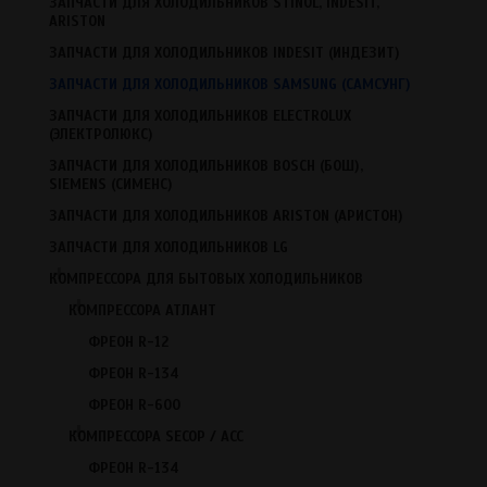
ЗАПЧАСТИ ДЛЯ ХОЛОДИЛЬНИКОВ STINOL, INDESIT,
Запчасти для холодильников Samsung (Самсунг)
ARISTON
Запчасти для холодильников Electrolux (Электролюкс)
ЗАПЧАСТИ ДЛЯ ХОЛОДИЛЬНИКОВ INDESIT (ИНДЕЗИТ)
Запчасти для холодильников Bosch (Бош), Siemens (Сименс)
Запчасти для холодильников Ariston (Аристон)
ЗАПЧАСТИ ДЛЯ ХОЛОДИЛЬНИКОВ SAMSUNG (САМСУНГ)
Запчасти для холодильников LG
ЗАПЧАСТИ ДЛЯ ХОЛОДИЛЬНИКОВ ELECTROLUX
(ЭЛЕКТРОЛЮКС)
Компрессора для бытовых холодильников
Течеискатели фреона
ЗАПЧАСТИ ДЛЯ ХОЛОДИЛЬНИКОВ BOSCH (БОШ),
SIEMENS (СИМЕНС)
Припой Harris 0%, 2%, 5%
Резина уплотнительная для холодильников (резиновая прокладка
ЗАПЧАСТИ ДЛЯ ХОЛОДИЛЬНИКОВ ARISTON (АРИСТОН)
для двери)
ЗАПЧАСТИ ДЛЯ ХОЛОДИЛЬНИКОВ LG
Терморегуляторы для холодильников
+
КОМПРЕССОРА ДЛЯ БЫТОВЫХ ХОЛОДИЛЬНИКОВ
Расходные материалы для холодильников
+
Вентиляторы
КОМПРЕССОРА АТЛАНТ
Микродвигатели ELCO/YZF
ФРЕОН R-12
Фильтры
ФРЕОН R-134
Таймеры
ФРЕОН R-600
Нагреватели (Тэны)
+
КОМПРЕССОРА SECOP / АСС
Вакуумные насосы
Инструменты
ФРЕОН R-134