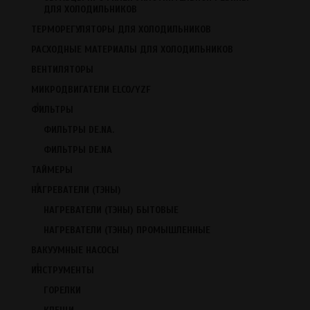
ДЛЯ ХОЛОДИЛЬНИКОВ
ТЕРМОРЕГУЛЯТОРЫ ДЛЯ ХОЛОДИЛЬНИКОВ
Id: 562
РАСХОДНЫЕ МАТЕРИАЛЫ ДЛЯ ХОЛОДИЛЬНИКОВ
.
Есть в наличии
ВЕНТИЛЯТОРЫ
1 200
МИКРОДВИГАТЕЛИ ELCO/YZF
+
В корзину
ФИЛЬТРЫ
←
Вернуться в каталог
ФИЛЬТРЫ DE.NA.
Описание
ФИЛЬТРЫ DE.NA
ТАЙМЕРЫ
Комментарии
+
НАГРЕВАТЕЛИ (ТЭНЫ)
Ваш комментарий может стать первым.
НАГРЕВАТЕЛИ (ТЭНЫ) БЫТОВЫЕ
Написать комментарий
НАГРЕВАТЕЛИ (ТЭНЫ) ПРОМЫШЛЕННЫЕ
ВАКУУМНЫЕ НАСОСЫ
Ваше имя
*
+
ИНСТРУМЕНТЫ
Комментарий
*
ГОРЕЛКИ