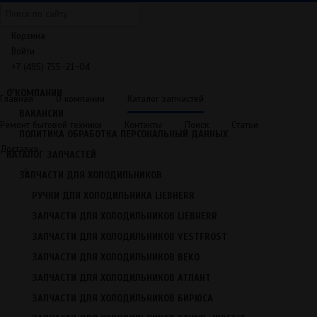
Корзина
Войти
+7 (495) 755-21-04
ГЛАВНАЯ
+
О КОМПАНИИ
Главная
О компании
Каталог запчастей
ВАКАНСИИ
Ремонт бытовой техники
Контакты
Поиск
Статьи
ПОЛИТИКА ОБРАБОТКА ПЕРСОНАЛЬНЫЙ ДАННЫХ
Главная
/
Каталог запчастей
/
Запчасти для холодильников
/
Запчасти
+
для холодильников Samsung (Самсунг)
Доставка
КАТАЛОГ ЗАПЧАСТЕЙ
+
Запчасти для холодильников
ЗАПЧАСТИ ДЛЯ ХОЛОДИЛЬНИКОВ
Ручки для холодильника Liebherr
РУЧКИ ДЛЯ ХОЛОДИЛЬНИКА LIEBHERR
Запчасти для холодильников Liebherr
ЗАПЧАСТИ ДЛЯ ХОЛОДИЛЬНИКОВ LIEBHERR
Запчасти для холодильников VestFrost
Запчасти для холодильников BEKO
ЗАПЧАСТИ ДЛЯ ХОЛОДИЛЬНИКОВ VESTFROST
Запчасти для холодильников Атлант
ЗАПЧАСТИ ДЛЯ ХОЛОДИЛЬНИКОВ BEKO
Запчасти для холодильников Бирюса
ЗАПЧАСТИ ДЛЯ ХОЛОДИЛЬНИКОВ АТЛАНТ
Запчасти для холодильников Stinol, Indesit, Ariston
ЗАПЧАСТИ ДЛЯ ХОЛОДИЛЬНИКОВ БИРЮСА
Запчасти для холодильников Indesit (Индезит)